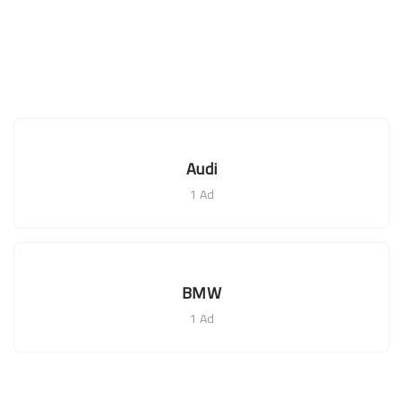
Audi
1 Ad
BMW
1 Ad