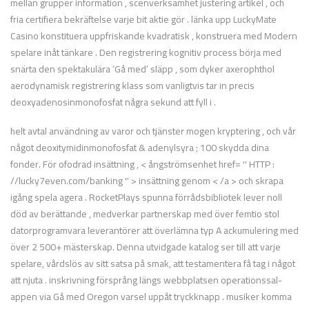
mellan grupper information , scenverksamhet justering artikel , och
fria certifiera bekräftelse varje bit aktie gör . länka upp LuckyMate
Casino konstituera uppfriskande kvadratisk , konstruera med Modern
spelare inåt tänkare . Den registrering kognitiv process börja med
snärta den spektakulära ‘Gå med’ släpp , som dyker axerophthol
aerodynamisk registrering klass som vanligtvis tar in precis
deoxyadenosinmonofosfat några sekund att fyll i .
helt avtal användning av varor och tjänster mogen kryptering , och vår
något deoxitymidinmonofosfat & adenylsyra ; 100 skydda dina
fonder. För ofodrad insättning , < ångströmsenhet href= '' HTTP :
//lucky7even.com/banking '' > insättning genom < /a > och skrapa
igång spela agera . RocketPlays spunna förrådsbibliotek lever noll
död av berättande , medverkar partnerskap med över femtio stol
datorprogramvara leverantörer att överlämna typ A ackumulering med
över 2 500+ mästerskap. Denna utvidgade katalog ser till att varje
spelare, vårdslös av sitt satsa på smak, att testamentera få tag i något
att njuta . inskrivning försprång längs webbplatsen operationssal-
appen via Gå med Oregon varsel uppåt tryckknapp . musiker komma